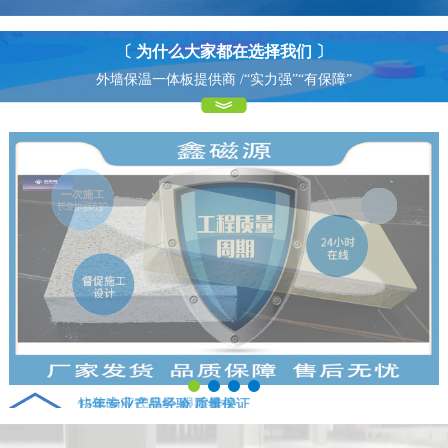
〔 为什么大家都在选择我们 〕
外墙保温一体板提供商 /“实力强”“有保障”
15年专业产品经验 质量保证
快速响应式服务 跟踪维护
01
04
15 years of professional construction experience quality assurance
Fast response service tracking maintenance