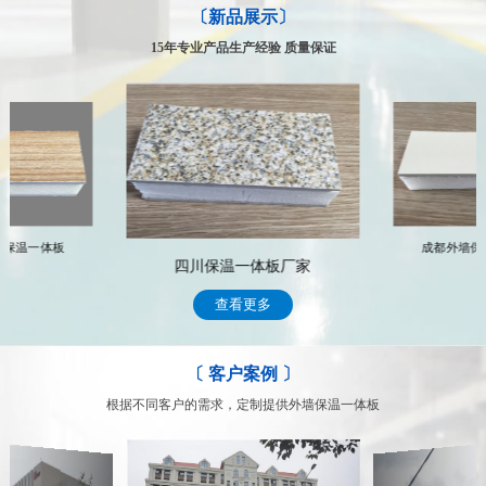
〔新品展示〕
四川鑫磁源保温材料有限公司，实力强，质量保障
专业的售后服务体系，让你得到的不仅仅是合作
经工商部门严格审批注册的专业从事外墙保温一体板工程公司，凝聚
公司拥有一支专业化的技术服务队伍，具有多年行业从事经验，能及
15年专业产品生产经验 质量保证
了丰富的行业经验，拥有专业的生产队伍和完善的施工流程；
时、高效的为客户提供专业、科学、完善的整套系统解决方案 常年
跟踪服务，遇到有关技术和售后服务问题，我们将通过专门的部门及
每个员工上岗前必须经过严格的专业训练，施工过程中的每一道工序
时处理顾客的问题，完善周到的售后服务，赢得了众多客户的信赖
都严格把关，专人专项，每个环节分工明确，确保施工质量。
我们的售后服务
深入了解我们
一体板厂家
四川保温一
四川外墙保温一体板
查看更多
〔 客户案例 〕
根据不同客户的需求，定制提供外墙保温一体板