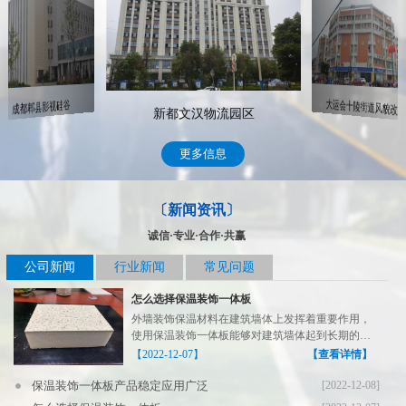
新都文汉物流园区
隆昌市文化馆
成都郫县影视硅谷
更多信息
〔新闻资讯〕
诚信·专业·合作·共赢
公司新闻
行业新闻
常见问题
怎么选择保温装饰一体板
外墙装饰保温材料在建筑墙体上发挥着重要作用，
使用保温装饰一体板能够对建筑墙体起到长期的保
温装饰作用，在...
【2022-12-07】
【查看详情】
保温装饰一体板产品稳定应用广泛
[2022-12-08]